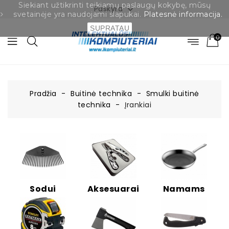
Siekiant užtikrinti teikiamų paslaugų kokybę, mūsų
Paskyra

svetainėje yra naudojami slapukai.
Platesnė informacija.
SUPRATAU
0
Pradžia
Buitinė technika
Smulki buitinė
technika
Įrankiai
Sodui
Aksesuarai
Namams