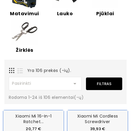
Matavimui
Lauko
Pjūklai
Žirklės
Yra 106 prekės (-ių).

Pasirinkti
FILTRAS
Rodoma 1-24 iš 106 elementai(-ų)
Xiaomi Mi 16-In-1
Xiaomi Mi Cordless
Ratchet...
Screwdriver
20,77 €
39,93 €