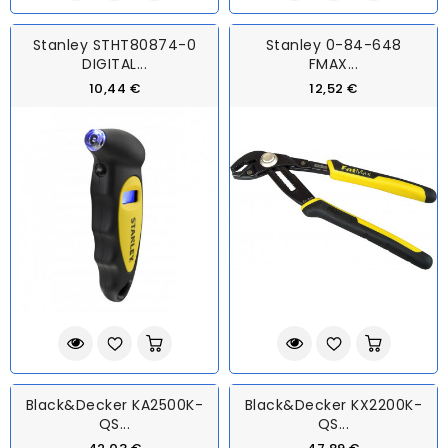
Stanley STHT80874-0
Stanley 0-84-648
DIGITAL...
FMAX...
10,44 €
12,52 €
Black&Decker KA2500K-
Black&Decker KX2200K-
QS...
QS...