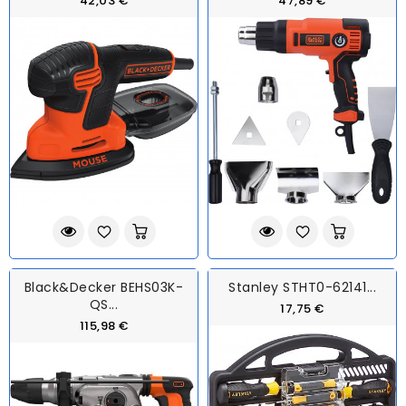
42,03 €
47,89 €
Black&Decker BEHS03K-
Stanley STHT0-62141...
QS...
17,75 €
115,98 €