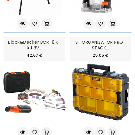
Black&Decker BCRT8IK-
ST.ORGANIZATOR PRO-
XJ 8V...
STACK...
42,67 €
25,05 €