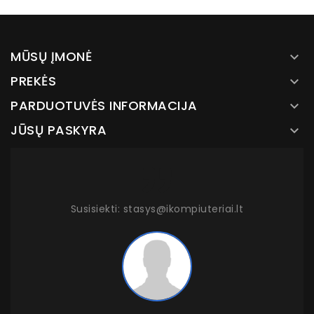
MŪSŲ ĮMONĖ

PREKĖS

PARDUOTUVĖS INFORMACIJA

JŪSŲ PASKYRA

Susisiekti: stasys@ikompiuteriai.lt