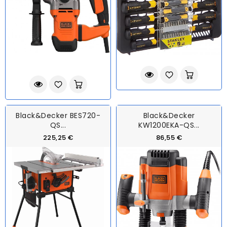
Black&Decker BES720-
Black&Decker
QS...
KW1200EKA-QS...
225,25 €
86,55 €