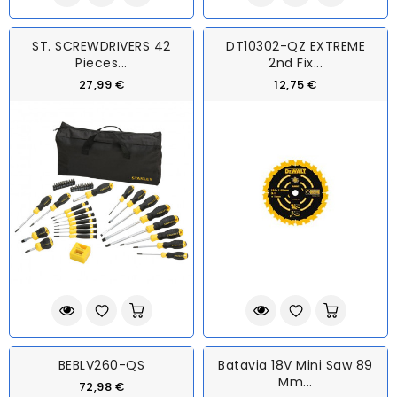
ST. SCREWDRIVERS 42
DT10302-QZ EXTREME
Pieces...
2nd Fix...
27,99 €
12,75 €
BEBLV260-QS
Batavia 18V Mini Saw 89
Mm...
72,98 €