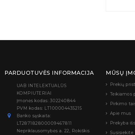
PARDUOTUVĖS INFORMACIJA
MŪSŲ ĮM
Prekių pri
UAB INTELEKTUALŪS
KOMPIUTERIAI
Teikiamos 
Įmonės kodas: 302240844
Pirkimo tai
PVM kodas: LT100004435215
Apie mus
Banko sąskaita:
Prekyba iš
LT287182800009467811
Nepriklausomybės a. 22, Rokiškis
Susisiekit