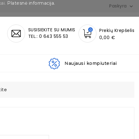
kai.
Platesnė informacija.
Paskyra

SUSISIEKITE SU MUMIS
0
Prekių Krepšelis
TEL.: 0 643 555 53
0,00 €
Naujausi kompiuteriai
kite