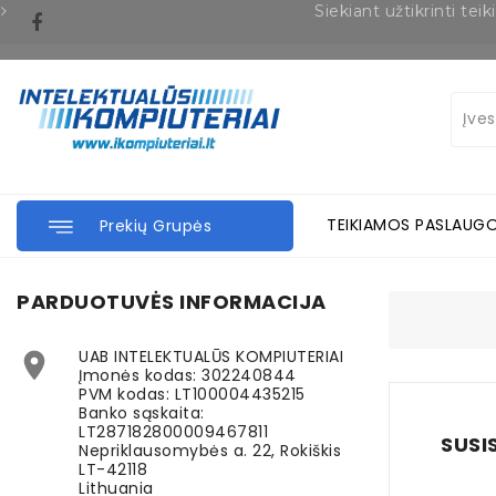
Siekiant užtikrinti t
TEIKIAMOS PASLAUG
Prekių Grupės
PARDUOTUVĖS INFORMACIJA
UAB INTELEKTUALŪS KOMPIUTERIAI

Įmonės kodas: 302240844
PVM kodas: LT100004435215
Banko sąskaita:
LT287182800009467811
SUSI
Nepriklausomybės a. 22, Rokiškis
LT-42118
Lithuania