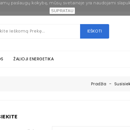
eikiamų paslaugų kokybę, mūsų svetainėje yra naudojami slapu
SUPRATAU
IEŠKOTI
OS
ŽALIOJI ENERGETIKA
Pradžia
Susisie
SIEKITE