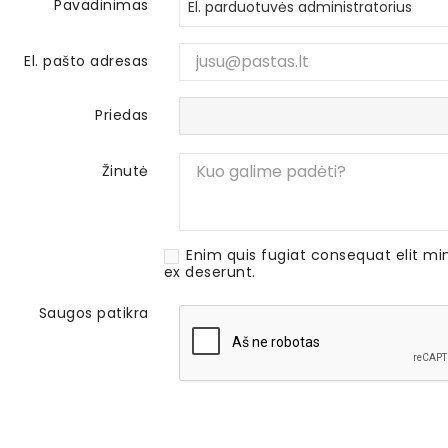
Pavadinimas
El. pašto adresas
Priedas
Žinutė
Enim quis fugiat consequat elit mi
ex deserunt.
Saugos patikra