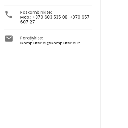
Paskambinkite:

Mob.: +370 683 535 08, +370 657
607 27

Parašykite:
ikompiuteriai@ikompiuteriai.lt