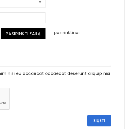
pasirinktinai
PASIRINKTI FAILĄ
nim nisi eu occaecat occaecat deserunt aliquip nisi