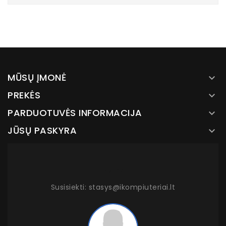
MŪSŲ ĮMONĖ

PREKĖS

PARDUOTUVĖS INFORMACIJA

JŪSŲ PASKYRA

Susisiekti: stasys@ikompiuteriai.lt