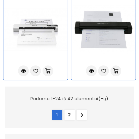
Rodoma 1-24 iš 42 elementai(-ų)

1
2