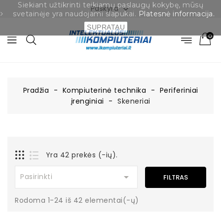
Siekiant užtikrinti teikiamų paslaugų kokybę, mūsų
Paskyra

svetainėje yra naudojami slapukai.
Platesnė informacija.
SUPRATAU
0
Pradžia
Kompiuterinė technika
Periferiniai
įrenginiai
Skeneriai
Yra 42 prekės (-ių).

Pasirinkti
FILTRAS
Rodoma 1-24 iš 42 elementai(-ų)