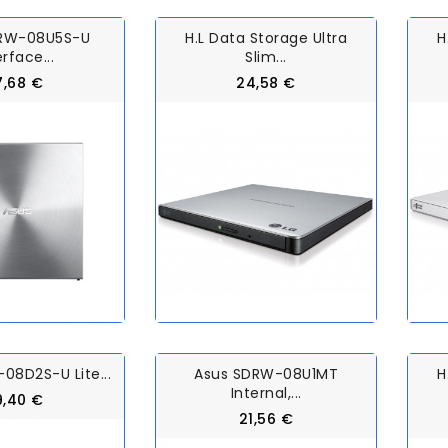
DRW-08U5S-U
H.L Data Storage Ultra
H
erface...
Slim...
7,68 €
24,58 €
08D2S-U Lite...
Asus SDRW-08U1MT
H
Internal,...
9,40 €
21,56 €