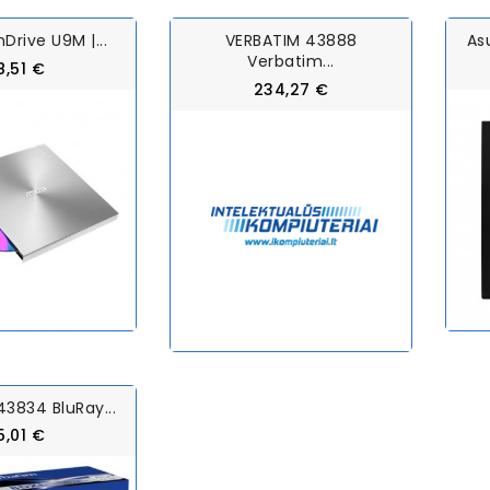
Drive U9M |...
VERBATIM 43888
As
Verbatim...
8,51 €
234,27 €
3834 BluRay...
5,01 €