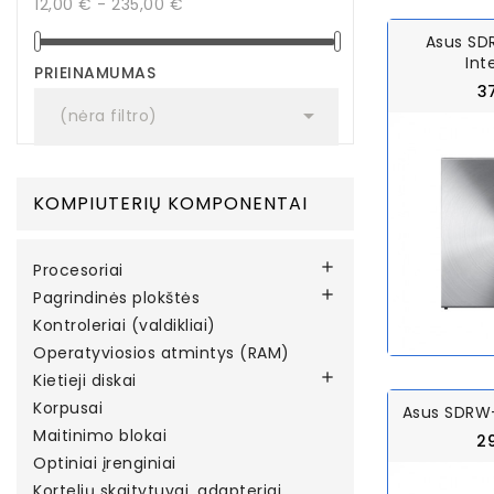
12,00 € - 235,00 €
Asus S
Int
PRIEINAMUMAS
3

(nėra filtro)
KOMPIUTERIŲ KOMPONENTAI

Procesoriai

Pagrindinės plokštės
Kontroleriai (valdikliai)
Operatyviosios atmintys (RAM)

Kietieji diskai
Korpusai
Asus SDRW-
Maitinimo blokai
2
Optiniai įrenginiai
Kortelių skaitytuvai, adapteriai