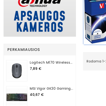
PERKAMIAUSIOS
Rodoma 1-2
Logitech M170 Wireless...
7,89 €
MSI Vigor GK30 Gaming...
40,67 €