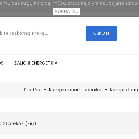
eikiamų paslaugų kokybę, mūsų svetainėje yra naudojami slapu
SUPRATAU
IEŠKOTI
OS
ŽALIOJI ENERGETIKA
Pradžia
Kompiuterinė technika
Kompiuterių
a 21 prekės (-ių).