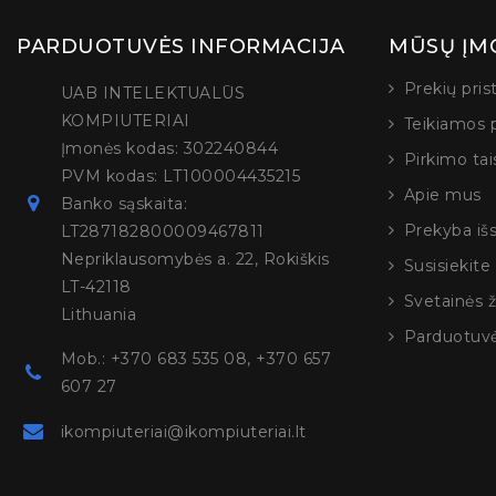
PARDUOTUVĖS INFORMACIJA
MŪSŲ ĮM
Prekių pri
UAB INTELEKTUALŪS
KOMPIUTERIAI
Teikiamos 
Įmonės kodas: 302240844
Pirkimo tai
PVM kodas: LT100004435215
Apie mus
Banko sąskaita:
Prekyba iš
LT287182800009467811
Nepriklausomybės a. 22, Rokiškis
Susisiekit
LT-42118
Svetainės 
Lithuania
Parduotuv
Mob.: +370 683 535 08, +370 657
607 27
ikompiuteriai@ikompiuteriai.lt