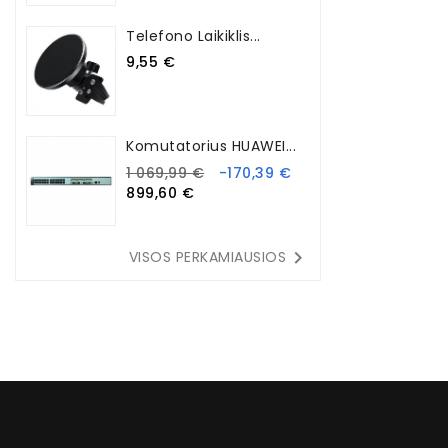
Telefono Laikiklis...
9,55 €
Komutatorius HUAWEI...
1 069,99 €
-170,39 €
899,60 €

VISOS PERKAMIAUSIOS