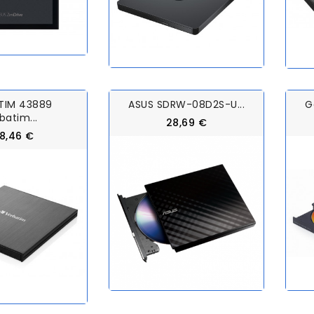
TIM 43889
ASUS SDRW-08D2S-U...
G
batim...
28,69 €
8,46 €