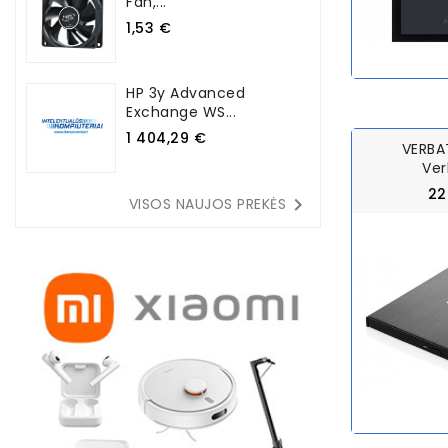
Fan,...
1,53 €
HP 3y Advanced
Exchange WS...
1 404,29 €
VERBA
Ver
22

VISOS NAUJOS PREKĖS