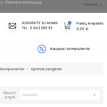
kai.
Platesnė informacija.
Paskyra

SUSISIEKITE SU MUMIS
0
Prekių Krepšelis
TEL.: 0 643 555 53
0,00 €
Naujausi kompiuteriai
 komponentai
Optiniai įrenginiai
Rikiuoti

Pasirinkti
pagal: