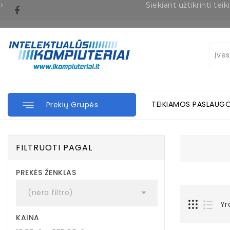
Siekiant užtikrinti t
TEIKIAMOS PASLAUG
Prekių Grupės
FILTRUOTI PAGAL
PREKĖS ŽENKLAS

(nėra filtro)
Yr
KAINA