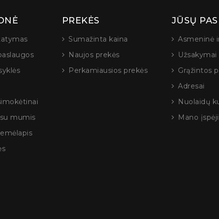
Susisiekti: ikompiuteria
ONĖ
PREKĖS
JŪSŲ PA
statymas
Sumažinta kaina
Asmeninė i
paslaugos
Naujos prekės
Užsakymai
syklės
Perkamiausios prekės
Grąžintos 
Adresai
Nerijus Solo
Direktori
simokėtinai
Nuolaidų k
e su mumis
Mano įspėj
žemėlapis
ės