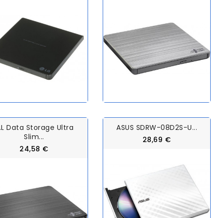
.L Data Storage Ultra
ASUS SDRW-08D2S-U...
Slim...
28,69 €
24,58 €