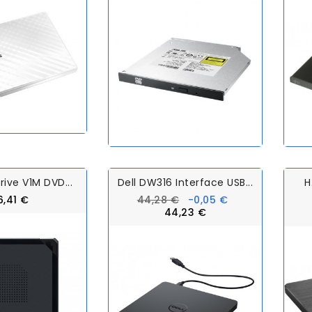
ive V1M DVD...
Dell DW316 Interface USB...
H
6,41 €
44,28 €
-0,05 €
44,23 €