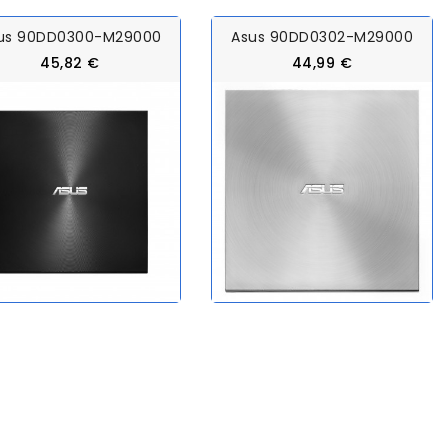
us 90DD0300-M29000
Asus 90DD0302-M29000
45,82 €
44,99 €