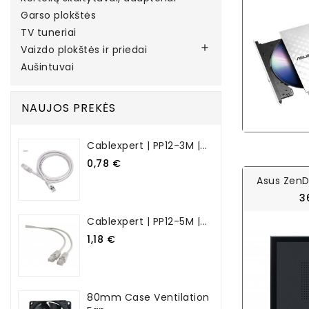
Garso plokštės
TV tuneriai

Vaizdo plokštės ir priedai
Aušintuvai
NAUJOS PREKĖS
Cablexpert | PP12-3M |...
0,78 €
Asus ZenDr
3
Cablexpert | PP12-5M |...
1,18 €
80mm Case Ventilation