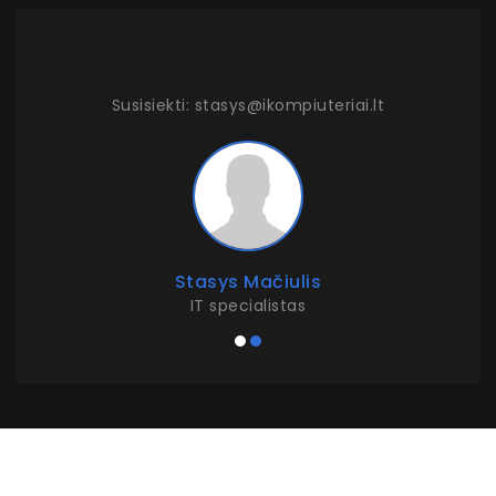
Susisiekti: stasys@ikompiuteriai.lt
Stasys Mačiulis
IT specialistas