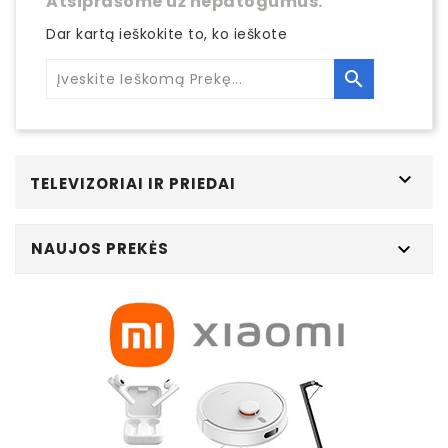
Atsiprašome už nepatogumus.
Dar kartą ieškokite to, ko ieškote


TELEVIZORIAI IR PRIEDAI
NAUJOS PREKĖS
