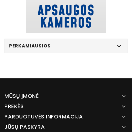
PERKAMIAUSIOS

MŪSŲ ĮMONĖ

PREKĖS

PARDUOTUVĖS INFORMACIJA

JŪSŲ PASKYRA
