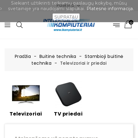
Siekiant užtikrinti teikiamų paslaugų kokybę, mūsų
Paskyra

svetainėje yra naudojami slapukai.
Platesnė informacija.
SUPRATAU
0
Pradžia
Buitinė technika
Stambioji buitinė
technika
Televizoriai ir priedai
Televizoriai
TV priedai