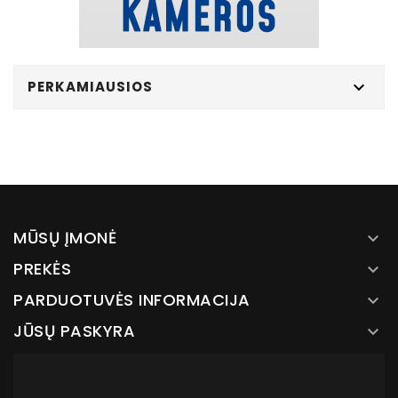
PERKAMIAUSIOS

MŪSŲ ĮMONĖ

PREKĖS

PARDUOTUVĖS INFORMACIJA

JŪSŲ PASKYRA
