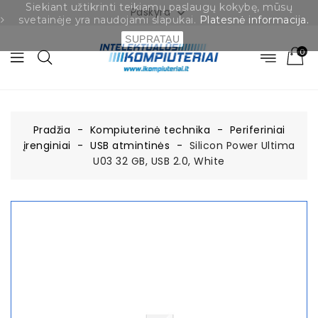
Siekiant užtikrinti teikiamų paslaugų kokybę, mūsų
Paskyra

svetainėje yra naudojami slapukai.
Platesnė informacija.
SUPRATAU
0
Pradžia
Kompiuterinė technika
Periferiniai
įrenginiai
USB atmintinės
Silicon Power Ultima
U03 32 GB, USB 2.0, White