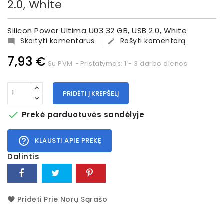
2.0, White
Silicon Power Ultima U03 32 GB, USB 2.0, White
Skaityti komentarus
Rašyti komentarą


7,93 €
Su PVM
Pristatymas: 1 - 3 darbo dienos
PRIDĖTI Į KREPŠELĮ

Prekė parduotuvės sandėlyje
help_outline
KLAUSTI APIE PREKĘ
Dalintis
Pridėti Prie Norų Sąrašo