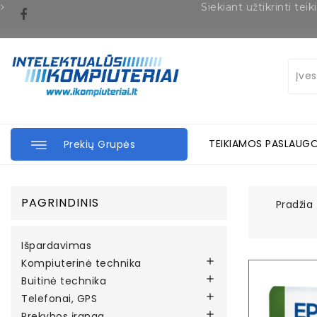
Siekiant užtikrinti t
TEIKIAMOS PASLAUG
Prekių Grupės
PAGRINDINIS
Pradžia
Išpardavimas

Kompiuterinė technika

Buitinė technika

Telefonai, GPS

Prekybos įranga