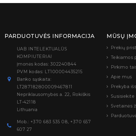
PARDUOTUVĖS INFORMACIJA
MŪSŲ ĮM
Prekių pri
UAB INTELEKTUALŪS
KOMPIUTERIAI
Teikiamos 
Įmonės kodas: 302240844
Pirkimo tai
PVM kodas: LT100004435215
Apie mus
Banko sąskaita:
Prekyba iš
LT287182800009467811
Nepriklausomybės a. 22, Rokiškis
Susisiekit
LT-42118
Svetainės 
Lithuania
Parduotuv
Mob.: +370 683 535 08, +370 657
607 27