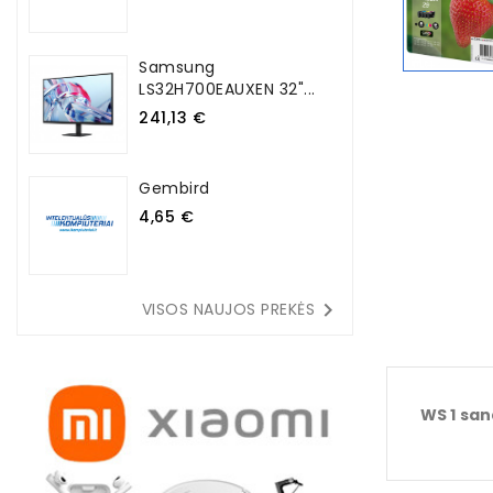
Samsung
LS32H700EAUXEN 32"...
241,13 €
Gembird
4,65 €

VISOS NAUJOS PREKĖS
WS 1 san