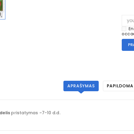
En
occae
PR
APRAŠYMAS
PAPILDOMA
delis
pristatymas ~7-10 d.d.