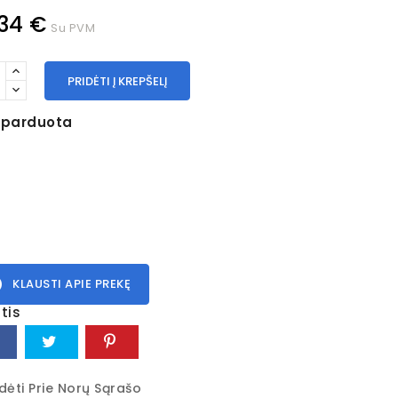
34 €
Su PVM
PRIDĖTI Į KREPŠELĮ
šparduota
ne
KLAUSTI APIE PREKĘ
tis
idėti Prie Norų Sąrašo