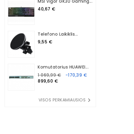
MSI Vigor GK30 Gaming...
40,67 €
Telefono Laikiklis...
9,55 €
Komutatorius HUAWEI...
1 069,99 €
-170,39 €
899,60 €

VISOS PERKAMIAUSIOS