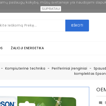
eikiamų paslaugų kokybę, mūsų svetainėje yra naudojami slapu
SUPRATAU
IEŠKOTI
OS
ŽALIOJI ENERGETIKA
Kompiuterinė technika
Periferiniai įrenginiai
Spausdi
komplektas Epson
OEM
