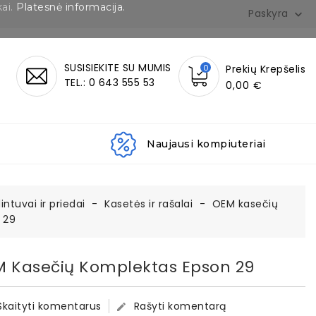
kai.
Platesnė informacija.
Paskyra

SUSISIEKITE SU MUMIS
0
Prekių Krepšelis
TEL.: 0 643 555 53
0,00 €
Naujausi kompiuteriai
ntuvai ir priedai
Kasetės ir rašalai
OEM kasečių
 29
 Kasečių Komplektas Epson 29
Skaityti komentarus
Rašyti komentarą
