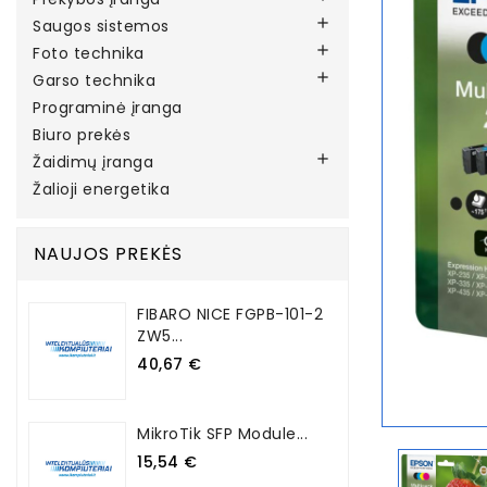

Saugos sistemos

Foto technika

Garso technika
Programinė įranga
Biuro prekės

Žaidimų įranga
Žalioji energetika
NAUJOS PREKĖS
FIBARO NICE FGPB-101-2
ZW5...
40,67 €
MikroTik SFP Module...
15,54 €