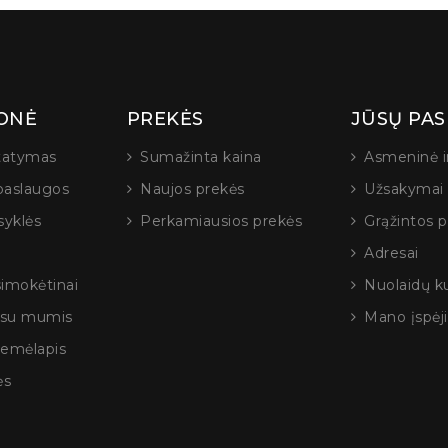
Susisiekti: ikompiuteria
ONĖ
PREKĖS
JŪSŲ PA
statymas
Sumažinta kaina
Asmeninė i
paslaugos
Naujos prekės
Užsakymai
syklės
Perkamiausios prekės
Grąžintos 
Adresai
Nerijus Solo
Direktori
simokėtinai
Nuolaidų k
e su mumis
Mano įspėj
žemėlapis
ės