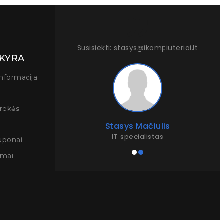
i@ikompiuteriai.lt
Susisiekti: stasys@ikompiuteriai.lt
SKYRA
nformacija
prekės
vjovas
Stasys Mačiulis
us
IT specialistas
uponai
imai