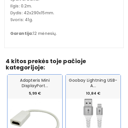
Ilgis: 0.2m.
Dydis: 42x290x15mm.
Svoris: 41g.
Garantija:
12 mėnesių.
4 kitos prekės toje pačioje
kategorijoje:
Adapteris Mini
Goobay Lightning USB-
DisplayPort...
A...
5,99 €
10,84 €