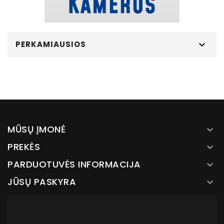
PERKAMIAUSIOS

MŪSŲ ĮMONĖ

PREKĖS

PARDUOTUVĖS INFORMACIJA

JŪSŲ PASKYRA
