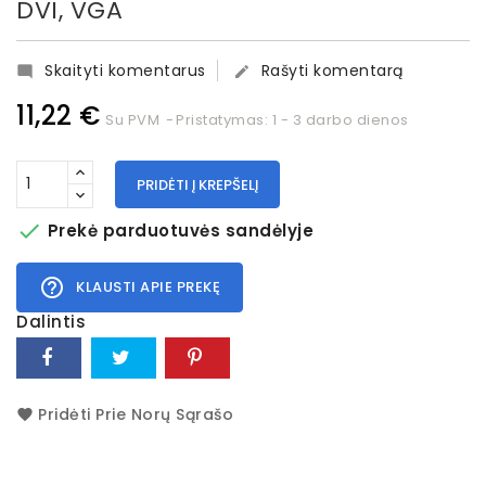
DVI, VGA
Skaityti komentarus
Rašyti komentarą


11,22 €
Su PVM
Pristatymas: 1 - 3 darbo dienos
PRIDĖTI Į KREPŠELĮ

Prekė parduotuvės sandėlyje
help_outline
KLAUSTI APIE PREKĘ
Dalintis
Pridėti Prie Norų Sąrašo