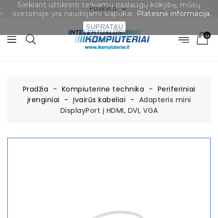
Siekiant užtikrinti teikiamų paslaugų kokybę, mūsų
Paskyra

svetainėje yra naudojami slapukai.
Platesnė informacija.
SUPRATAU
0
Pradžia
Kompiuterinė technika
Periferiniai
įrenginiai
Įvairūs kabeliai
Adapteris mini
DisplayPort į HDMI, DVI, VGA