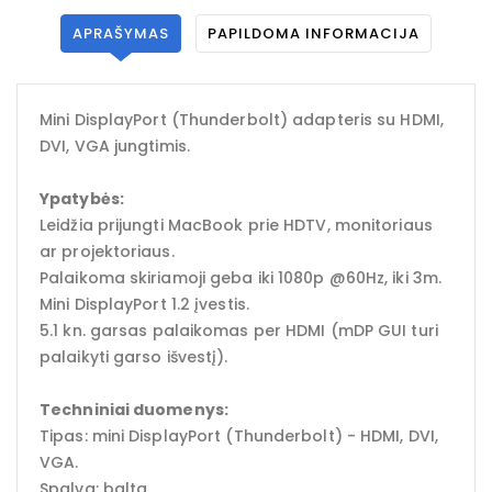
APRAŠYMAS
PAPILDOMA INFORMACIJA
Mini DisplayPort (Thunderbolt) adapteris su HDMI,
DVI, VGA jungtimis.
Ypatybės:
Leidžia prijungti MacBook prie HDTV, monitoriaus
ar projektoriaus.
Palaikoma skiriamoji geba iki 1080p @60Hz, iki 3m.
Mini DisplayPort 1.2 įvestis.
5.1 kn. garsas palaikomas per HDMI (mDP GUI turi
palaikyti garso išvestį).
Techniniai duomenys:
Tipas: mini DisplayPort (Thunderbolt) - HDMI, DVI,
VGA.
Spalva: balta.