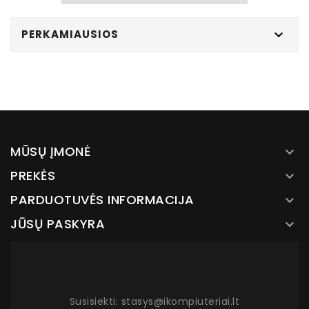
PERKAMIAUSIOS

MŪSŲ ĮMONĖ

PREKĖS

PARDUOTUVĖS INFORMACIJA

JŪSŲ PASKYRA

Susisiekti: stasys@ikompiuteriai.lt