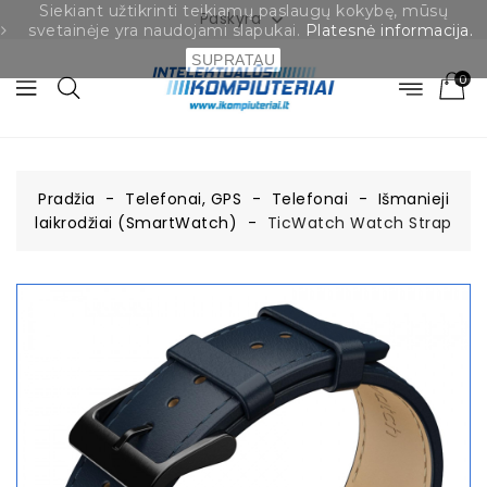
Siekiant užtikrinti teikiamų paslaugų kokybę, mūsų
Paskyra

svetainėje yra naudojami slapukai.
Platesnė informacija.
SUPRATAU
0
Pradžia
Telefonai, GPS
Telefonai
Išmanieji
laikrodžiai (SmartWatch)
TicWatch Watch Strap