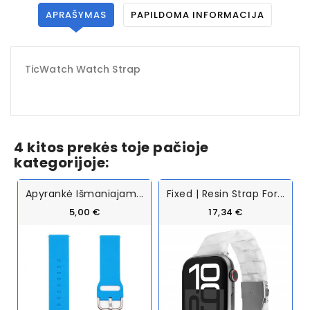
APRAŠYMAS
PAPILDOMA INFORMACIJA
TicWatch Watch Strap
4 kitos prekės toje pačioje
kategorijoje:
Apyrankė Išmaniajam...
Fixed | Resin Strap For...
5,00 €
17,34 €