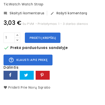
TicWatch Watch Strap
Skaityti komentarus
Rašyti komentarą


3,03 €
Su PVM
Pristatymas: 1 - 3 darbo dienos
PRIDĖTI Į KREPŠELĮ

Prekė parduotuvės sandėlyje
help_outline
KLAUSTI APIE PREKĘ
Dalintis
Pridėti Prie Norų Sąrašo