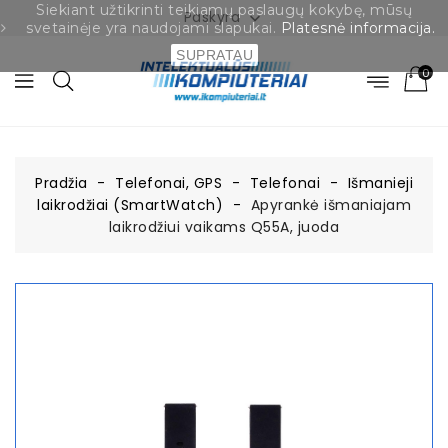
Siekiant užtikrinti teikiamų paslaugų kokybę, mūsų
Paskyra

svetainėje yra naudojami slapukai.
Platesnė informacija.
SUPRATAU
0
Pradžia
Telefonai, GPS
Telefonai
Išmanieji
laikrodžiai (SmartWatch)
Apyrankė išmaniajam
laikrodžiui vaikams Q55A, juoda