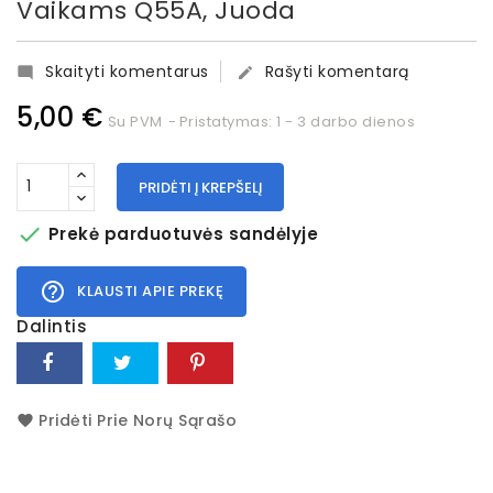
Vaikams Q55A, Juoda
Skaityti komentarus
Rašyti komentarą


5,00 €
Su PVM
Pristatymas: 1 - 3 darbo dienos
PRIDĖTI Į KREPŠELĮ

Prekė parduotuvės sandėlyje
help_outline
KLAUSTI APIE PREKĘ
Dalintis
Pridėti Prie Norų Sąrašo