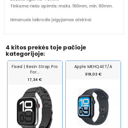
Tinkama riešo apimtis: maks. 160mm, min. 90mm.
Išmanusis laikrodis įsigyjamas atskirai.
4 kitos prekės toje pačioje
kategorijoje:
Fixed | Resin Strap Pro
Apple MEHQ4ET/A
For...
318,02 €
17,34 €