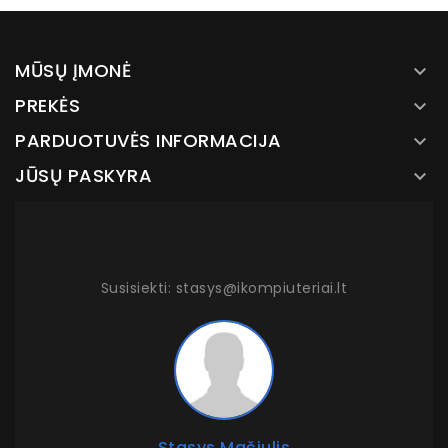
MŪSŲ ĮMONĖ

PREKĖS

PARDUOTUVĖS INFORMACIJA

JŪSŲ PASKYRA

Susisiekti: stasys@ikompiuteriai.lt
Stasys Mačiulis