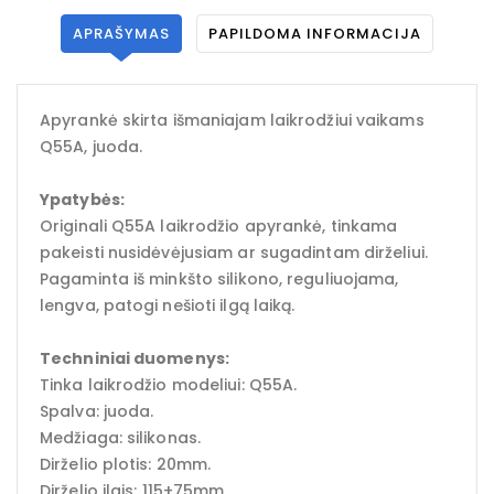
APRAŠYMAS
PAPILDOMA INFORMACIJA
Apyrankė skirta išmaniajam laikrodžiui vaikams
Q55A, juoda.
Ypatybės:
Originali Q55A laikrodžio apyrankė, tinkama
pakeisti nusidėvėjusiam ar sugadintam dirželiui.
Pagaminta iš minkšto silikono, reguliuojama,
lengva, patogi nešioti ilgą laiką.
Techniniai duomenys:
Tinka laikrodžio modeliui: Q55A.
Spalva: juoda.
Medžiaga: silikonas.
Dirželio plotis: 20mm.
Dirželio ilgis: 115+75mm.