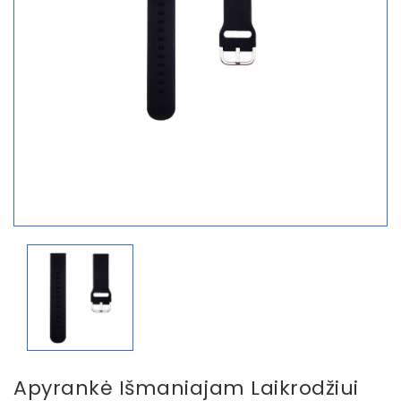
Apyrankė Išmaniajam Laikrodžiui